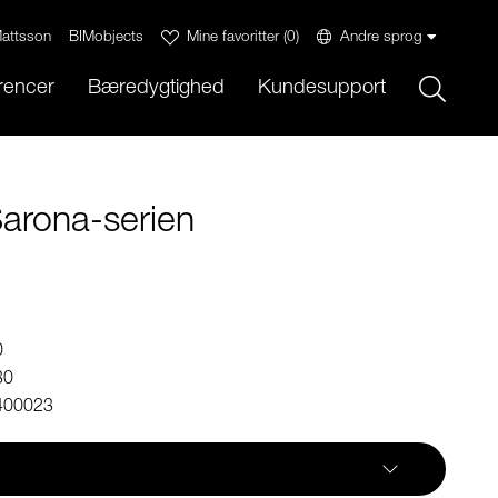
attsson
BIMobjects
Mine favoritter
(
0
)
Andre sprog
Sök
rencer
Bæredygtighed
Kundesupport
arona-serien
0
30
400023