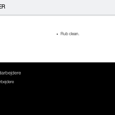
ER
Rub clean.
darbejdere
rbejdere