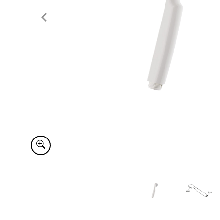
Item
1
of
2