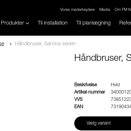
Vores medarbejdere
Media
Om FM M
Produkter
Til installation
Til planlægning
Refe
se
Håndbruser, Sarona-serien
Håndbruser, S
Beskrivelse
Hvid
Artikel-nummer
3400012
VVS
7385122
EAN
7319043
Vælg variant