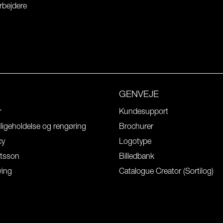
rbejdere
GENVEJE
r
Kundesupport
igeholdelse og rengøring
Brochurer
cy
Logotype
tsson
Billedbank
wing
Catalogue Creator (Sortilog)