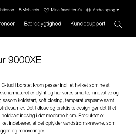
attsson
BIMobjects
Mine favoritter
(
0
)
Andre sprog
Sök
rencer
Bæredygtighed
Kundesupport
ur 9000XE
tud i børstet krom passer ind i et hvilket som helst
kenarmaturet er blyfrit og har vores smarte, innovative og
, såsom koldstart, soft closing, temperaturspærre samt
rålesamler. Det tidløse og praktiske design gør det til et
 holdbart indslag i det moderne hjem. Produktet er
ket indebærer, at det opfylder vandstrømskravene, som
byggeri og renoveringer.