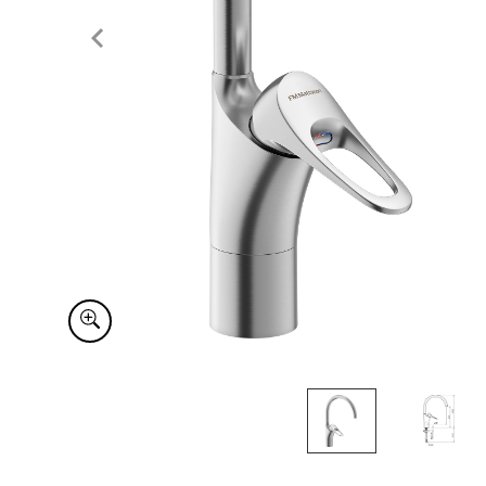
Item
1
of
2