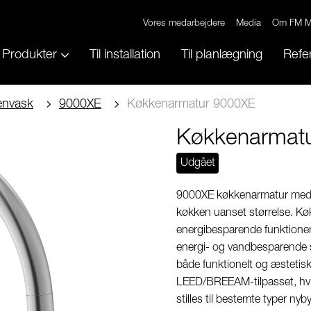
Vores medarbejdere
Media
Om FM M
Produkter
Til installation
Til planlægning
Refe
envask
9000XE
Køkkenarmatur 9000XE
Køkkenarmat
Udgået
9000XE køkkenarmatur med C-
køkken uanset størrelse. Køk
energibesparende funktioner
energi- og vandbesparende st
både funktionelt og æstetisk
LEED/BREEAM-tilpasset, hvil
stilles til bestemte typer ny