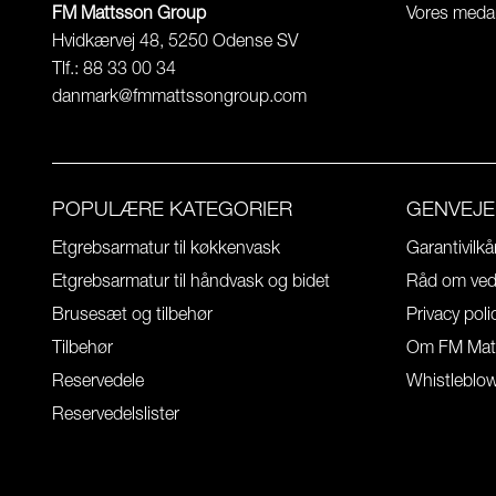
FM Mattsson Group
Vores meda
Hvidkærvej 48, 5250 Odense SV
Tlf.: 88 33 00 34
danmark@fmmattssongroup.com
POPULÆRE KATEGORIER
GENVEJE
Etgrebsarmatur til køkkenvask
Garantivilkå
Etgrebsarmatur til håndvask og bidet
Råd om vedl
Brusesæt og tilbehør
Privacy poli
Tilbehør
Om FM Mat
Reservedele
Whistleblo
Reservedelslister