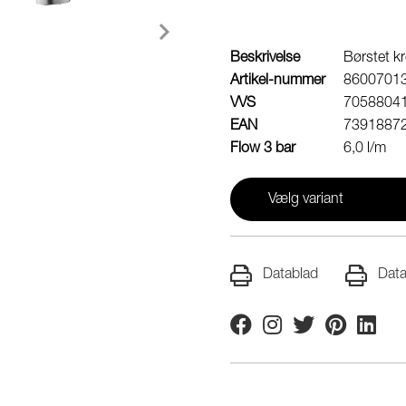
Beskrivelse
Børstet k
Artikel-nummer
8600701
VVS
7058804
EAN
7391887
Flow 3 bar
6,0 l/m
Vælg variant
Datablad
Data
Facebook
Instagram
Twitter
Pinterest
Linkedi