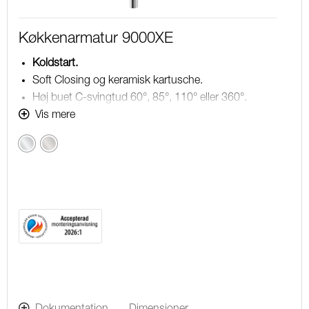
Køkkenarmatur 9000XE
Koldstart.
Soft Closing og keramisk kartusche.
Høj buet C-svingtud 60°, 85°, 110° eller 360°.
235 mm fremspring.
Vis mere
Indbygget temperatur- og flowbegrænser.
Krom
Børstet
Eco Flow (energi- og vandbesparende perlator).
krom
®
Fleksible tilslutningsslanger i metalflettet Soft-PEX
,
G3/8.
Lead Free (blyfri).
Hulstørrelse Ø34-37 mm.
Lydklasse 1.
10 års funktionsgaranti.
Dokumentation
Dimensioner