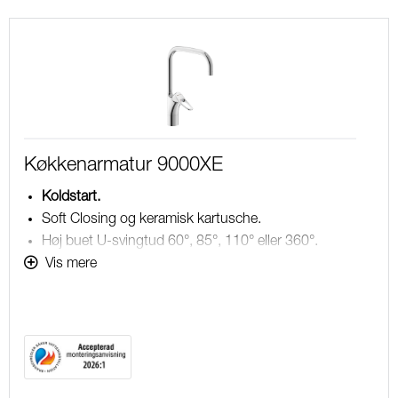
Køkkenarmatur 9000XE
Koldstart.
Soft Closing og keramisk kartusche.
Høj buet U-svingtud 60°, 85°, 110° eller 360°.
231 mm fremspring.
Vis mere
Indbygget temperatur- og flowbegrænser.
Eco Flow (energi- og vandbesparende perlator).
®
Fleksible tilslutningsslanger i metalflettet Soft-PEX
,
G3/8.
Lead Free (blyfri).
Hulstørrelse Ø34-37 mm.