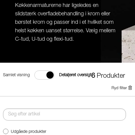
Køkkenarmaturerne har ligeledes en
slidstærk overfladebehandling i krom eller
børstet krom og passer ind i et hvilket som
helst køkken uanset størrelse. Vælg mellem
C-tud, U-tud og flexi-tud.
6
Produkter
Samlet visning
Detaljeret oversigt
Ryd filter
Udgåede produkter