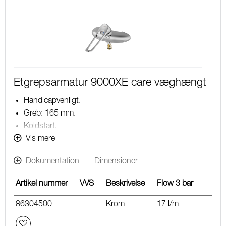
Etgrepsarmatur 9000XE care væghængt
Handicapvenligt.
Greb: 165 mm.
Koldstart.
Soft Closing og keramisk kartusche.
Vis mere
Indbygget temperatur- og flowbegrænser.
Dokumentation
Dimensioner
OBS! Tud bestilles separat.
5 års trykgaranti.
Artikel nummer
VVS
Beskrivelse
Flow 3 bar
86304500
Krom
17 l/m