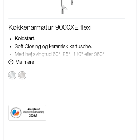
Køkkenarmatur 9000XE flexi
Koldstart.
Soft Closing og keramisk kartusche.
Med høj svingtud 60°, 85°, 110° eller 360°.
232 mm fremspring.
Vis mere
Flexibel slange og håndbruser med 2 stråleindstillinger.
Krom
Børstet
Indbygget temperatur- og flowbegrænser.
krom
®
Fleksible tilslutningsslanger i metalflettet Soft-PEX
,
G3/8.
Lead Free (blyfri).
Lydklasse 1.
Hulstørrelse Ø34-37 mm.
10 års funktionsgaranti.