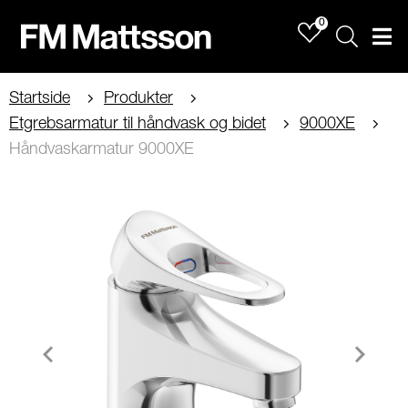
0
Sök
Men
Startside
Produkter
Etgrebsarmatur til håndvask og bidet
9000XE
Håndvaskarmatur 9000XE
Item
1
of