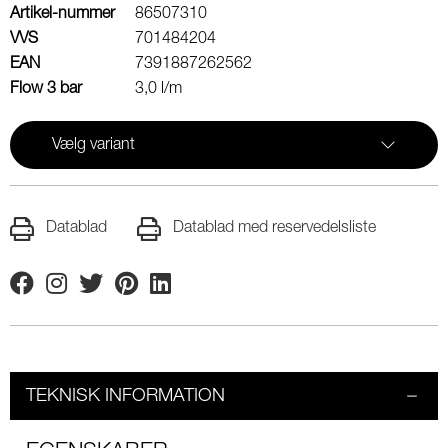
Artikel-nummer
86507310
VVS
701484204
EAN
7391887262562
Flow 3 bar
3,0 l/m
Vælg variant
Datablad
Datablad med reservedelsliste
Facebook
Instagram
Twitter
Pinterest
Linkedin
TEKNISK INFORMATION