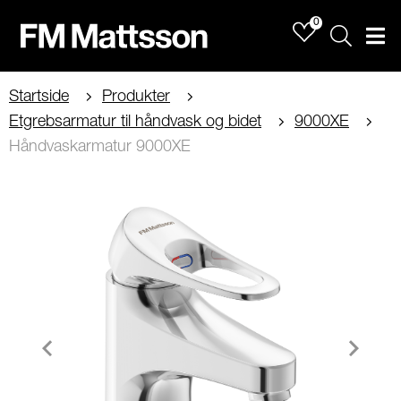
0
Sök
Men
Startside
Produkter
Etgrebsarmatur til håndvask og bidet
9000XE
Håndvaskarmatur 9000XE
Item
1
of