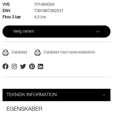
VVS
701484004
EAN
7391887262531
Flow 3 bar
4,5 l/m
Vælg variant
Datablad
Datablad med reservedelsliste
Facebook
Instagram
Twitter
Pinterest
Linkedin
TEKNISK INFORMATION
EGENSKABER