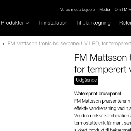
Vores medarbejdere
Media
Om FM M
Produkter
Til installation
Til planlægning
Refe
FM Mattsson tronic bruserpanel UV LED, for temperert 
FM Mattsson t
for temperert v
Udgående
Watersprint brusepanel
FM Mattsson præsenterer me
effektiv vandrensning ved h
Via den unikke kombination
termostatteknik får man, s
sikkert produkt til bekæmpel