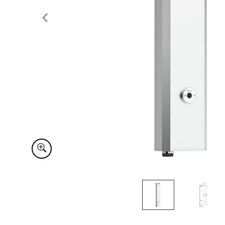
Item
1
of
2