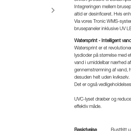
Integreringen mellem brusep
altid er desinficeret. Hvis e
Via vores Tronic WMS-syste
brusepaneler inklusive UV 
Watersprint - Intelligent va
Watersprint er et revolution
lysdioder på størrelse med e
vand i umiddelbar nærhed af
gennemstrømning af vand, h
desuden helt uden kviksølv.
Det er også vedligeholdelsesf
UVC-lyset dræber og reducere
effektiv måde.
Beskrivelse
Rustfritt 