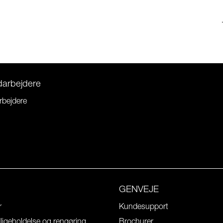
darbejdere
rbejdere
GENVEJE
r
Kundesupport
igeholdelse og rengøring
Brochurer