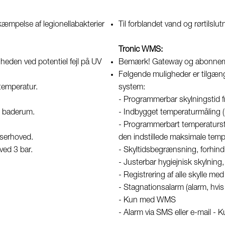
æmpelse af legionellabakterier
Til forblandet vand og rørtilslu
Tronic WMS:
heden ved potentiel fejl på UV
Bemærk! Gateway og abonneme
Følgende muligheder er tilgæng
 temperatur.
system:
- Programmerbar skylningstid fr
re baderum.
- Indbygget temperaturmåling
- Programmerbart temperatursto
ruserhoved.
den indstillede maksimale temp
ved 3 bar.
- Skyltidsbegrænsning, forhin
- Justerbar hygiejnisk skylning,
- Registrering af alle skylle 
- Stagnationsalarm (alarm, hvis 
- Kun med WMS
- Alarm via SMS eller e-mail 