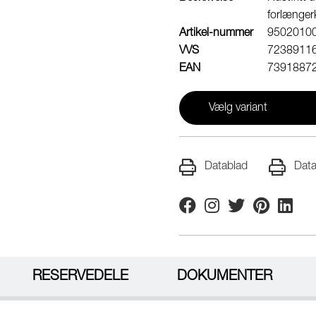
forlænger
Artikel-nummer
9502010
VVS
7238911
EAN
7391887
Vælg variant
Datablad
Data
Facebook
Instagram
Twitter
Pinterest
Linkedi
RESERVEDELE
DOKUMENTER