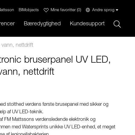
attsson
BIMobjects
Mine favoritter
(
0
)
Andre sprog
Sök
rencer
Bæredygtighed
Kundesupport
vann, nettdrift
ronic bruserpanel UV LED,
ann, nettdrift
d stolthed verdens første brusepanel med sikker og
jælp af UV LED-teknik.
 af FM Mattssons verdensledende elektronik og
ammen med Watersprints unikke UV LED-enhed, et meget
se af legionellabakterien.