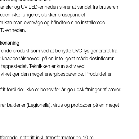
aneler og UV LED-enheden sikrer at vandet fra bruseren
nheden ikke fungerer, slukker brusepanelet.
m kan man overvåge og håndtere sine installerede
LED-enheden.
ndrensning
erende produkt som ved at benytte UVC-lys genereret fra
t knappenålshoved, på en intelligent måde desinficerer
 tappestedet. Teknikken er kun aktiv ved
vilket gør den meget energibesparende. Produktet er
rit fordi der ikke er behov for årlige udskiftninger af pærer.
r bakterier (Legionella), virus og protozoer på en meget
utførende, netdrift inkl. transformator og 10 m