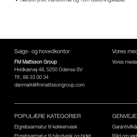
Netdrift (Inkl. transformer og 10m tilslutningskabel.
Salgs- og hovedkontor
Vores me
FM Mattsson Group
Vores meda
Hvidkærvej 48, 5250 Odense SV
Tlf.: 88 33 00 34
danmark@fmmattssongroup.com
POPULÆRE KATEGORIER
GENVEJE
Etgrebsarmatur til køkkenvask
Garantivilkå
Etgrebsarmatur til håndvask og bidet
Råd om vedl