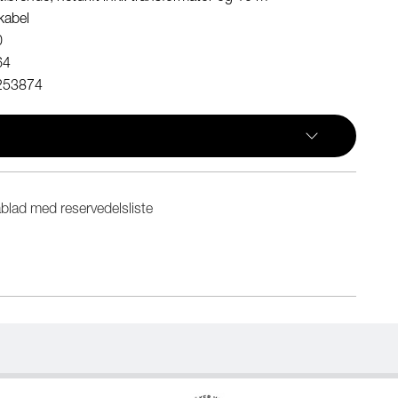
kabel
0
64
253874
blad med reservedelsliste
n