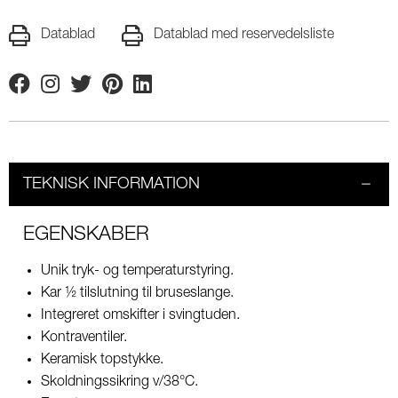
Datablad
Datablad med reservedelsliste
Facebook
Instagram
Twitter
Pinterest
Linkedin
TEKNISK INFORMATION
EGENSKABER
Unik tryk- og temperaturstyring.
Kar ½ tilslutning til bruseslange.
Integreret omskifter i svingtuden.
Kontraventiler.
Keramisk topstykke.
Skoldningssikring v/38°C.