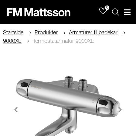
0
Sök
Men
Startside
Produkter
Armaturer til badekar
9000XE
Termostatarmatur 9000XE
Item
1
of
2