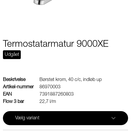
Termostatarmatur 9000XE
Udgået
Beskrivelse
Børstet krom, 40 c/c, indløb up
Artikel-nummer
86970003
EAN
7391887260803
Flow 3 bar
22,7 l/m
Vælg variant