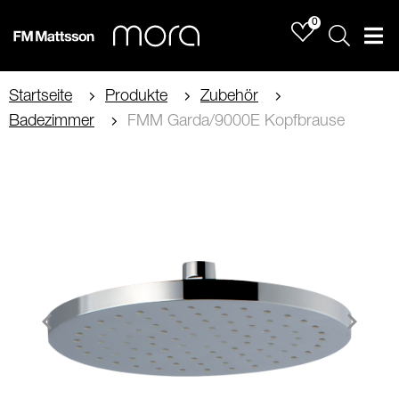
0
Sök
Men
Startseite
Produkte
Zubehör
Badezimmer
FMM Garda/9000E Kopfbrause
Item
1
of
2