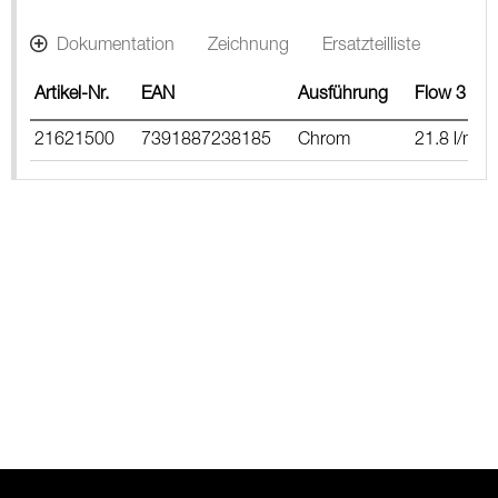
Dokumentation
Zeichnung
Ersatzteilliste
Artikel-Nr.
EAN
Ausführung
Flow 3 bar
21621500
7391887238185
Chrom
21.8 l/m