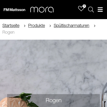
0
Sök
Men
Startseite
Produkte
Spültischarmaturen
Rogen
Rogen