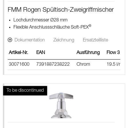
FMM Rogen Spültisch-Zweigriffmischer
Lochdurchmesser Ø28 mm
®
Flexible Anschlussschläuche Soft-PEX
Dokumentation
Zeichnung
Ersatzteilliste
Artikel-Nr.
EAN
Ausführung
Flow 3 bar
30071600
7391887238222
Chrom
19.5 l/m