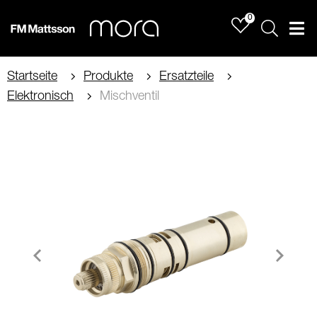
0
Sök
Men
Startseite
Produkte
Ersatzteile
Elektronisch
Mischventil
Item
1
of
1