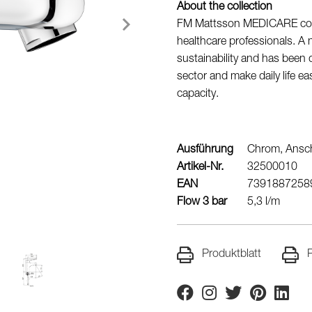
About the collection
FM Mattsson MEDICARE colle
healthcare professionals. A 
sustainability and has been 
sector and make daily life ea
capacity.
Ausführung
Chrom, Ansc
Artikel-Nr.
32500010
EAN
7391887258
Flow 3 bar
5,3 l/m
Produktblatt
P
Facebook
Instagram
Twitter
Pinterest
Linkedi