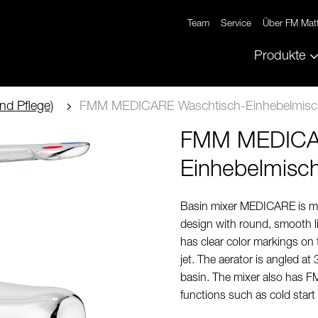
Team
Service
Über FM Mat
Produkte
nd Pflege)
FMM MEDICARE Waschtisch-Einhebelmisc
FMM MEDICAR
Einhebelmisc
Basin mixer MEDICARE is made
design with round, smooth l
has clear color markings on 
jet. The aerator is angled at
basin. The mixer also has F
functions such as cold start 