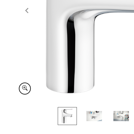
Item
1
of
4