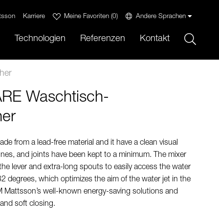
tsson
Karriere
Meine Favoriten
(
0
)
Andere Sprachen
Sök
Technologien
Referenzen
Kontakt
her
E Waschtisch-
her
 from a lead-free material and it have a clean visual
ines, and joints have been kept to a minimum. The mixer
the lever and extra-long spouts to easily access the water
 32 degrees, which optimizes the aim of the water jet in the
M Mattsson’s well-known energy-saving solutions and
and soft closing.