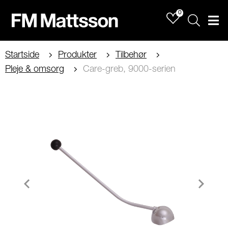
0
Sök
Men
Startside
Produkter
Tilbehør
Pleje & omsorg
Care-greb, 9000-serien
Item
1
of
1