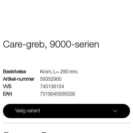
Care-greb, 9000-serien
Beskrivelse
Krom, L= 290 mm.
Artikel-nummer
59352900
VVS
745136154
EAN
7319045935028
Vælg variant