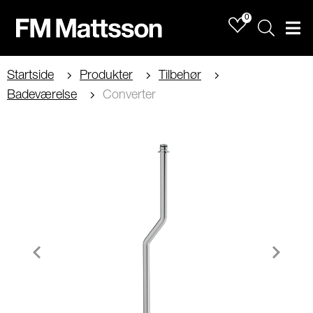
0
Sök
Men
Startside
Produkter
Tilbehør
Badeværelse
Converter
Item
1
of
2