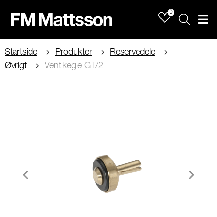
0
Sök
Men
Startside
Produkter
Reservedele
Øvrigt
Ventikegle G1/2
Item
1
of
1