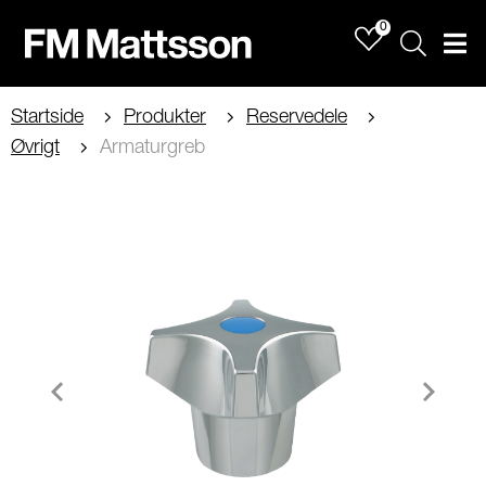
0
Sök
Men
Startside
Produkter
Reservedele
Øvrigt
Armaturgreb
Item
1
of
1