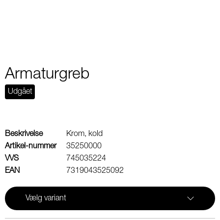
Armaturgreb
Udgået
Beskrivelse
Krom, kold
Artikel-nummer
35250000
VVS
745035224
EAN
7319043525092
Vælg variant