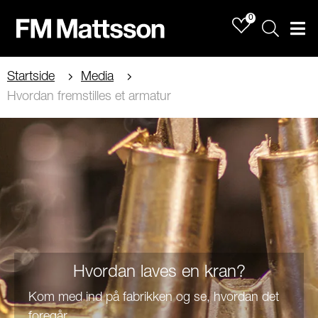
0
Sök
Men
Startside
Media
Hvordan fremstilles et armatur
Hvordan laves en kran?
Kom med ind på fabrikken og se, hvordan det
foregår.