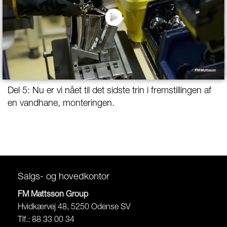
Del 5: Nu er vi nået til det sidste trin i fremstillingen af
en vandhane, monteringen.
Salgs- og hovedkontor
FM Mattsson Group
Hvidkærvej 48, 5250 Odense SV
Tlf.: 88 33 00 34