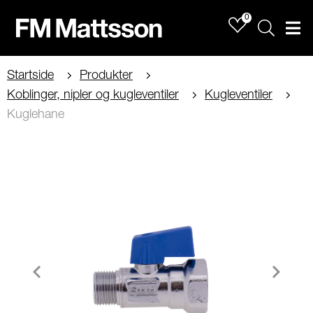
0
Sök
Men
Startside
Produkter
Koblinger, nipler og kugleventiler
Kugleventiler
Kuglehane
Item
1
of