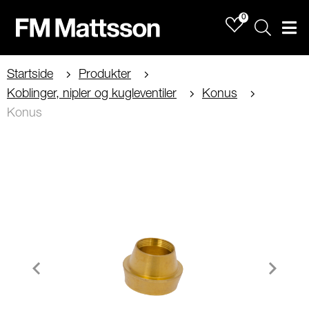
0
Sök
Men
Startside
Produkter
Koblinger, nipler og kugleventiler
Konus
Konus
Item
1
of