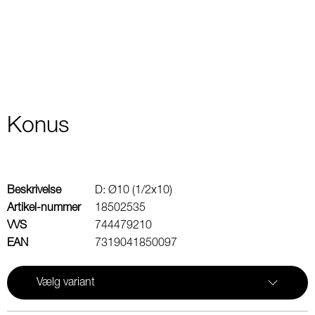
2
Konus
Beskrivelse
D: Ø10 (1/2x10)
Artikel-nummer
18502535
VVS
744479210
EAN
7319041850097
Vælg variant