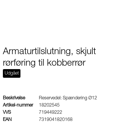
1
Armaturtilslutning, skjult
rørføring til kobberrør
Udgået
Beskrivelse
Reservedel: Spændering Ø12
Artikel-nummer
18202545
VVS
719449222
EAN
7319041820168