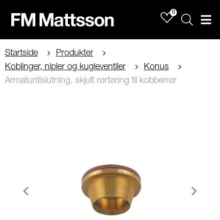
0
Sök
Men
Startside
Produkter
Koblinger, nipler og kugleventiler
Konus
Armaturtilslutning, skjult rørføring til kobberrør
Item
1
of