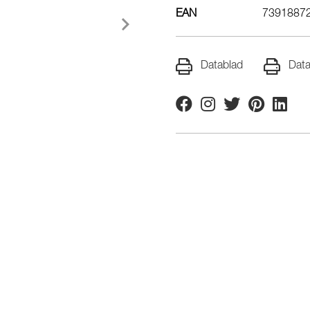
EAN
7391887
Datablad
Data
Facebook
Instagram
Twitter
Pinterest
Linkedi