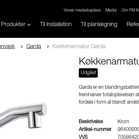
Vores medarbejdere
Media
Om FM M
Produkter
Til installation
Til planlægning
Refe
envask
Garda
Køkkenarmatur Garda
Køkkenarmatu
Udgået
Garda er en blandingsbatteri
fremhæver totaloplevelsen a
fordele i form af blandt ande
Beskrivelse
Krom
Artikel-nummer
9640000
VVS
7058642