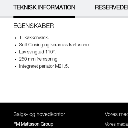
TEKNISK INFORMATION
RESERVEDE
EGENSKABER
Til køkkenvask.
Soft Closing og keramisk kartusche.
Lav svingtud 110°.
250 mm fremspring.
Integreret perlator M21,5.
Salgs- og hovedkontor
Vores me
FM Mattsson Group
Vores meda