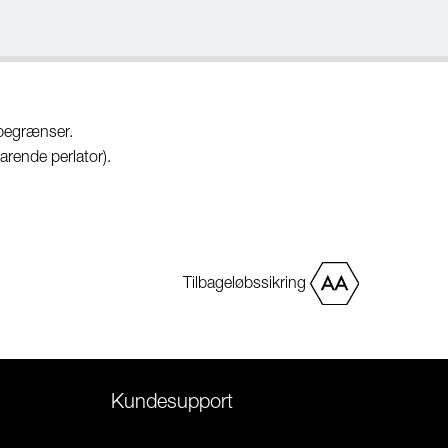
begrænser.
rende perlator).
Tilbageløbssikring
Kundesupport