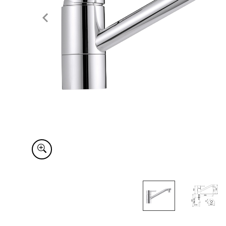
Item
1
of
2