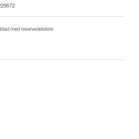
229572
blad med reservedelsliste
n