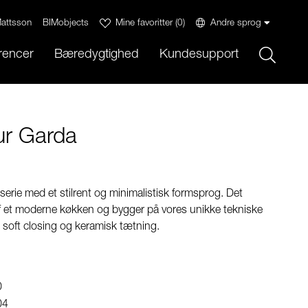
attsson
BIMobjects
Mine favoritter
(
0
)
Andre sprog
Sök
rencer
Bæredygtighed
Kundesupport
r Garda
serie med et stilrent og minimalistisk formsprog. Det
f et moderne køkken og bygger på vores unikke tekniske
t soft closing og keramisk tætning.
0
04