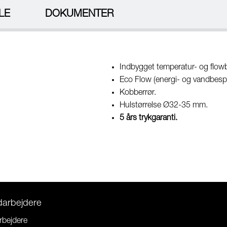
LE
DOKUMENTER
Indbygget temperatur- og flow
Eco Flow (energi- og vandbespa
Kobberrør.
Hulstørrelse Ø32-35 mm.
5 års trykgaranti.
darbejdere
rbejdere