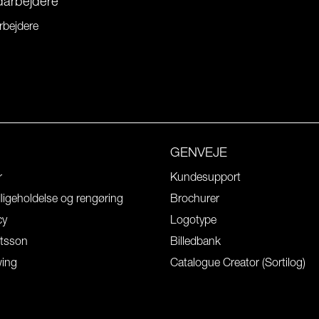
darbejdere
rbejdere
GENVEJE
r
Kundesupport
igeholdelse og rengøring
Brochurer
cy
Logotype
tsson
Billedbank
wing
Catalogue Creator (Sortilog)