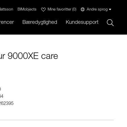
attsson
BIMobjects
Mine favoritter
(
0
)
Andre sprog
Sök
rencer
Bæredygtighed
Kundesupport
r 9000XE care
0
34
262395