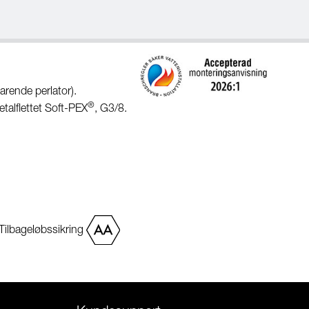
rende perlator).
®
etalflettet Soft-PEX
, G3/8.
Tilbageløbssikring