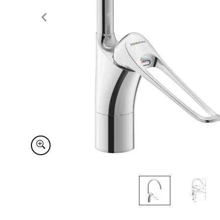
Item
1
of
2