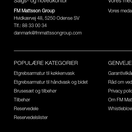
Salgs- og hovedkontor
Vores me
FM Mattsson Group
Vores meda
Hvidkærvej 48, 5250 Odense SV
Tlf.: 88 33 00 34
danmark@fmmattssongroup.com
POPULÆRE KATEGORIER
GENVEJE
Etgrebsarmatur til køkkenvask
Garantivilkå
Etgrebsarmatur til håndvask og bidet
Råd om vedl
Brusesæt og tilbehør
Privacy poli
Tilbehør
Om FM Mat
Reservedele
Whistleblo
Reservedelslister