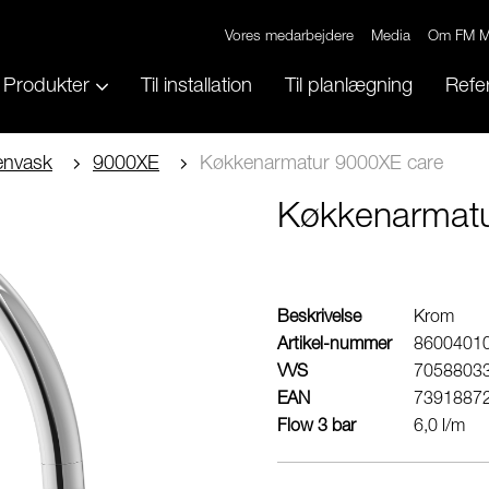
Vores medarbejdere
Media
Om FM M
Produkter
Til installation
Til planlægning
Refe
envask
9000XE
Køkkenarmatur 9000XE care
Køkkenarmatu
Beskrivelse
Krom
Artikel-nummer
8600401
VVS
7058803
EAN
7391887
Flow 3 bar
6,0 l/m