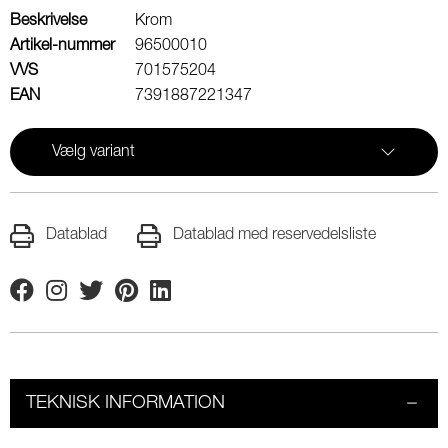
Beskrivelse
Krom
Artikel-nummer
96500010
VVS
701575204
EAN
7391887221347
Vælg variant
Datablad
Datablad med reservedelsliste
Facebook
Instagram
Twitter
Pinterest
Linkedin
TEKNISK INFORMATION