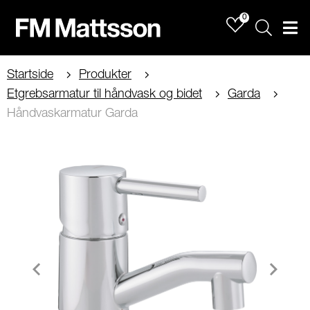
0
Sök
Men
Startside
Produkter
Etgrebsarmatur til håndvask og bidet
Garda
Håndvaskarmatur Garda
Item
1
of