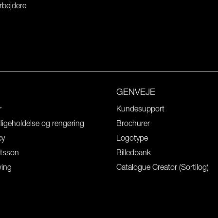
rbejdere
GENVEJE
r
Kundesupport
igeholdelse og rengøring
Brochurer
cy
Logotype
tsson
Billedbank
wing
Catalogue Creator (Sortilog)