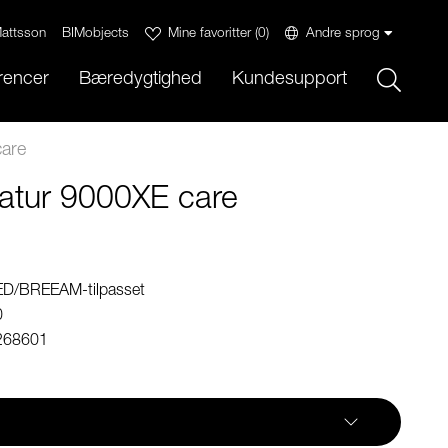
attsson
BIMobjects
Mine favoritter
(
0
)
Andre sprog
Sök
rencer
Bæredygtighed
Kundesupport
are
tur 9000XE care
ED/BREEAM-tilpasset
0
268601