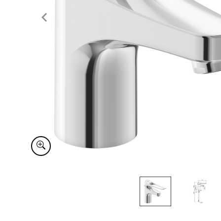
Item
1
of
2