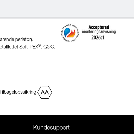
rende perlator).
®
etalflettet Soft-PEX
, G3/8.
Tilbageløbssikring
Kundesupport