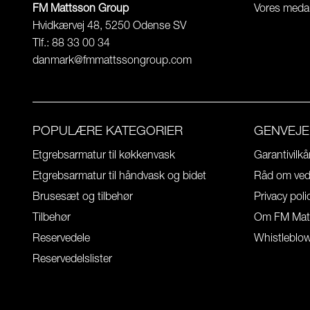
FM Mattsson Group
Vores meda
Hvidkærvej 48, 5250 Odense SV
Tlf.: 88 33 00 34
danmark@fmmattssongroup.com
POPULÆRE KATEGORIER
GENVEJE
Etgrebsarmatur til køkkenvask
Garantivilkå
Etgrebsarmatur til håndvask og bidet
Råd om vedl
Brusesæt og tilbehør
Privacy poli
Tilbehør
Om FM Mat
Reservedele
Whistleblo
Reservedelslister