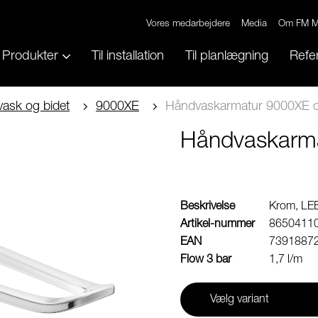
Vores medarbejdere
Media
Om FM M
Produkter
Til installation
Til planlægning
Refe
vask og bidet
9000XE
Håndvaskarmatur 9000XE c
Håndvaskarma
Beskrivelse
Krom, LE
Artikel-nummer
8650411
EAN
7391887
Flow 3 bar
1,7 l/m
Vælg variant