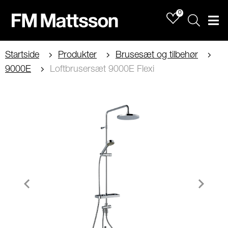
0
Sök
Men
Startside
Produkter
Brusesæt og tilbehør
9000E
Loftbrusersæt 9000E Flexi
Item
1
of
2