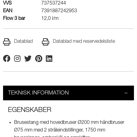
VVS
737537244
EAN
7391887242953
Flow 3 bar
12,0 l/m
Datablad
Datablad med reservedelsliste
Facebook
Instagram
Twitter
Pinterest
Linkedin
TEKNISK INFORMATION
EGENSKABER
Brusestang med hovedbruser Ø200 mm håndbruser
Ø75 mm med 2 stråleindstillinger, 1750 mm