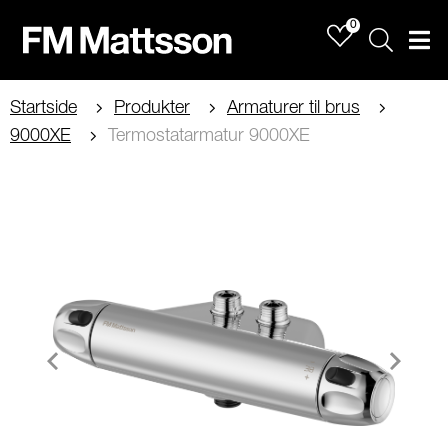
0
Sök
Men
Startside
Produkter
Armaturer til brus
9000XE
Termostatarmatur 9000XE
Item
1
of
2