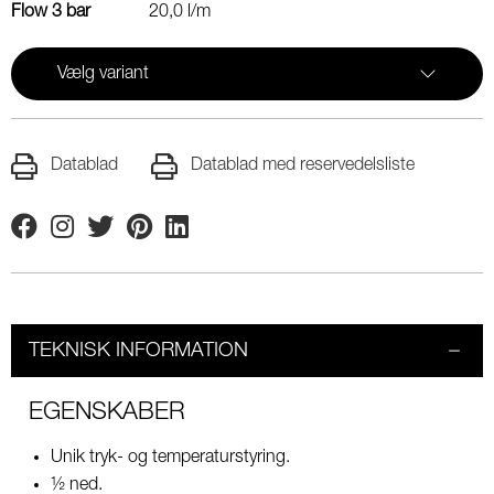
Flow 3 bar
20,0 l/m
Vælg variant
Datablad
Datablad med reservedelsliste
Facebook
Instagram
Twitter
Pinterest
Linkedin
TEKNISK INFORMATION
EGENSKABER
Unik tryk- og temperaturstyring.
½ ned.