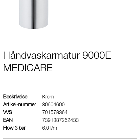
2
Håndvaskarmatur 9000E
MEDICARE
Beskrivelse
Krom
Artikel-nummer
80604600
VVS
701578364
EAN
7391887252433
Flow 3 bar
6,0 l/m