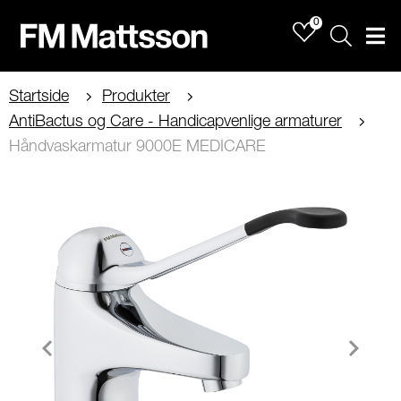
0
Sök
Men
Startside
Produkter
AntiBactus og Care - Handicapvenlige armaturer
Håndvaskarmatur 9000E MEDICARE
Item
1
of