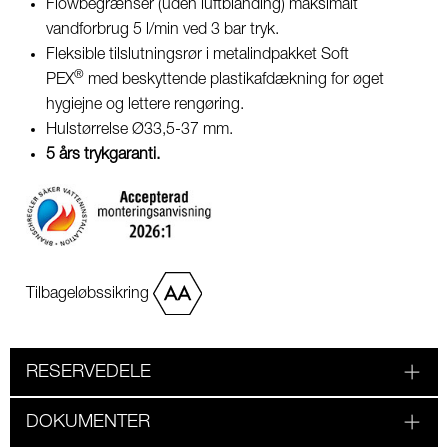
Flowbegrænser (uden luftblanding) maksimalt
vandforbrug 5 l/min ved 3 bar tryk.
Fleksible tilslutningsrør i metalindpakket Soft
®
PEX
med beskyttende plastikafdækning for øget
hygiejne og lettere rengøring.
Hulstørrelse Ø33,5-37 mm.
5 års trykgaranti.
Tilbageløbssikring
RESERVEDELE
DOKUMENTER