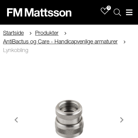
0
Sök
Men
Startside
Produkter
AntiBactus og Care - Handicapvenlige armaturer
Lynkobling
Item
1
of