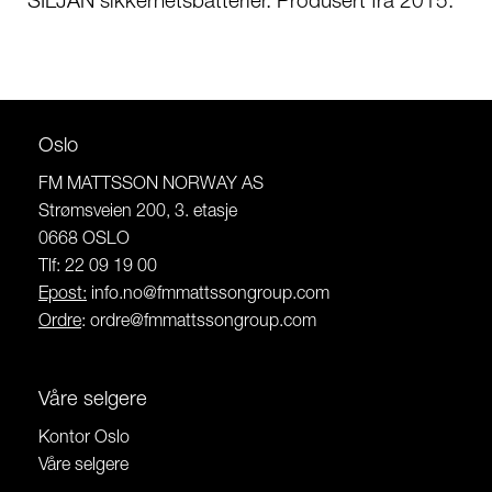
SILJAN sikkerhetsbatterier. Produsert fra 2015.
Oslo
FM MATTSSON NORWAY AS
Strømsveien 200, 3. etasje
0668 OSLO
Tlf: 22 09 19 00
Epost:
info.no@fmmattssongroup.com
Ordre
:
ordre@fmmattssongroup.com
Våre selgere
Kontor Oslo
Våre selgere