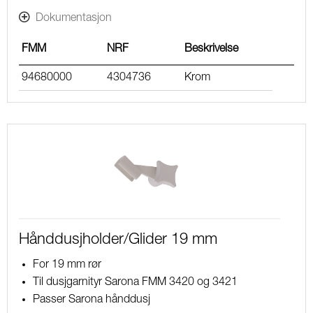
Dokumentasjon
FMM
NRF
Beskrivelse
94680000
4304736
Krom
Hånddusjholder/Glider 19 mm
For 19 mm rør
Til dusjgarnityr Sarona FMM 3420 og 3421
Passer Sarona hånddusj