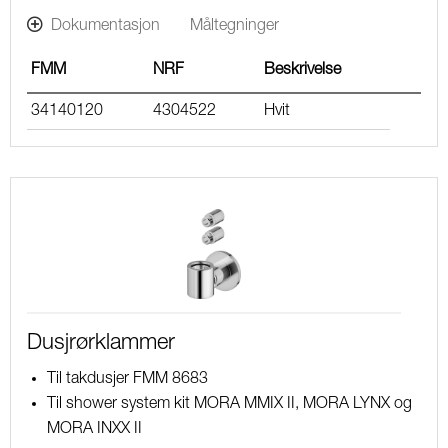
Dokumentasjon
Måltegninger
FMM
NRF
Beskrivelse
34140120
4304522
Hvit
Dusjrørklammer
Til takdusjer FMM 8683
Til shower system kit MORA MMIX II, MORA LYNX og
MORA INXX II