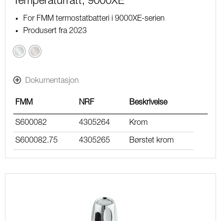
Temperaturratt, 9000XE
For FMM termostatbatteri i 9000XE-serien
Produsert fra 2023
Krom
Børstet
krom
Dokumentasjon
FMM
NRF
Beskrivelse
S600082
4305264
Krom
S600082.75
4305265
Børstet krom