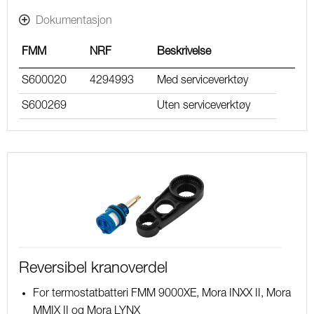
Dokumentasjon
FMM
NRF
Beskrivelse
S600020
4294993
Med serviceverktøy
S600269
Uten serviceverktøy
Reversibel kranoverdel
For termostatbatteri FMM 9000XE, Mora INXX II, Mora
MMIX II og Mora LYNX