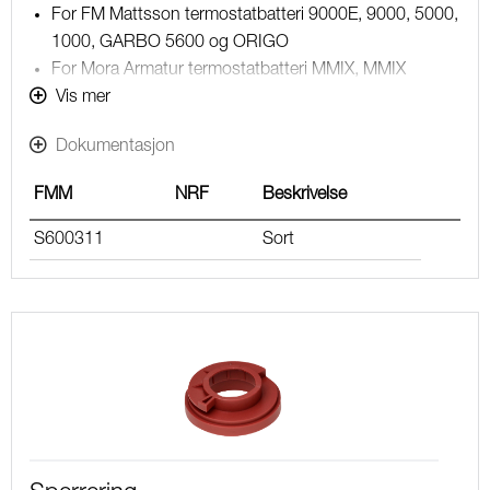
For FM Mattsson termostatbatteri 9000E, 9000, 5000,
1000, GARBO 5600 og ORIGO
For Mora Armatur termostatbatteri MMIX, MMIX
CLINIC og MMIX SAFE
Vis mer
For FM Mattsson innbygning 9230, 5190 og 9219
Dokumentasjon
For FM Mattsson termostatbatteri for
dusjkabinett 5185 och 9235
FMM
NRF
Beskrivelse
S600311
Sort