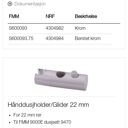
Dokumentasjon
FMM
NRF
Beskrivelse
S600093
4304982
Krom
S600093.75
4304984
Børstet krom
Hånddusjholder/Glider 22 mm
For 22 mm rør
Til FMM 9000E dusjsett 9470