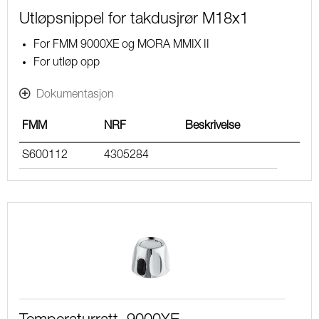
Utløpsnippel for takdusjrør M18x1
For FMM 9000XE og MORA MMIX II
For utløp opp
Dokumentasjon
FMM
NRF
Beskrivelse
S600112
4305284