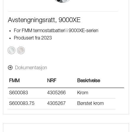
Avstengningsratt, 9000XE
For FMM termostatbatteri i 9000XE-serien
Produsert fra 2023
Krom
Børstet
krom
Dokumentasjon
FMM
NRF
Beskrivelse
S600083
4305266
Krom
S600083.75
4305267
Børstet krom