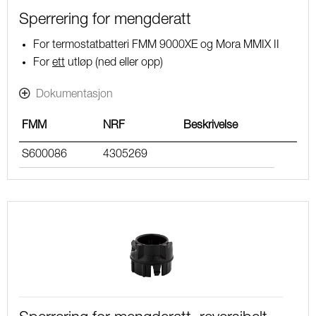
Sperrering for mengderatt
For termostatbatteri FMM 9000XE og Mora MMIX II
For
ett
utløp (ned eller opp)
Dokumentasjon
FMM
NRF
Beskrivelse
S600086
4305269