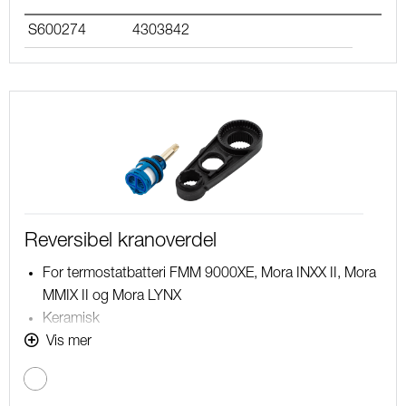
S600274
4303842
Reversibel kranoverdel
For termostatbatteri FMM 9000XE, Mora INXX II, Mora
MMIX II og Mora LYNX
Keramisk
12 l/min
Vis mer