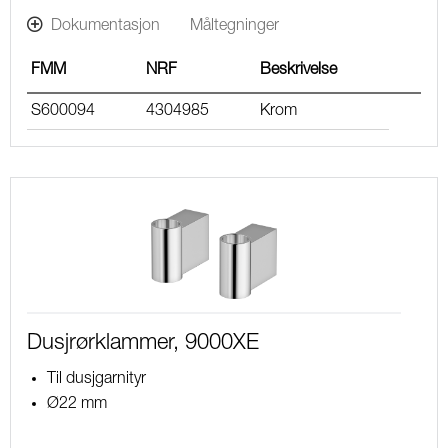
Dokumentasjon
Måltegninger
FMM
NRF
Beskrivelse
S600094
4304985
Krom
Dusjrørklammer, 9000XE
Til dusjgarnityr
Ø22 mm