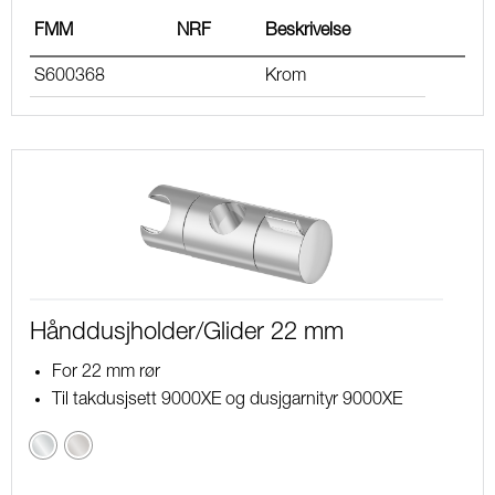
FMM
NRF
Beskrivelse
S600368
Krom
Hånddusjholder/Glider 22 mm
For 22 mm rør
Til takdusjsett 9000XE og dusjgarnityr 9000XE
Krom
Børstet
krom