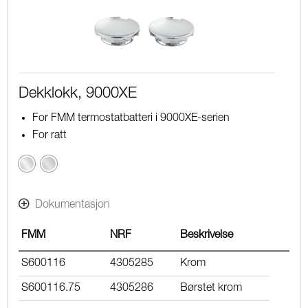
Dekklokk, 9000XE
For FMM termostatbatteri i 9000XE-serien
For ratt
Krom
Børstet
krom
Dokumentasjon
FMM
NRF
Beskrivelse
S600116
4305285
Krom
S600116.75
4305286
Børstet krom