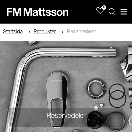
0
Sök
Men
Startsida
Produkter
Reservedeler
Reservedeler