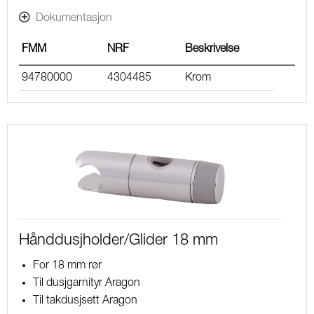
Dokumentasjon
FMM
NRF
Beskrivelse
94780000
4304485
Krom
Hånddusjholder/Glider 18 mm
For 18 mm rør
Til dusjgarnityr Aragon
Til takdusjsett Aragon