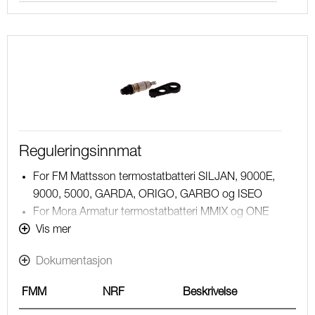
Reguleringsinnmat
For FM Mattsson termostatbatteri SILJAN, 9000E,
9000, 5000, GARDA, ORIGO, GARBO og ISEO
For Mora Armatur termostatbatteri MMIX og ONE
Verktøy for bytte av innsats følger med
Vis mer
Dokumentasjon
FMM
NRF
Beskrivelse