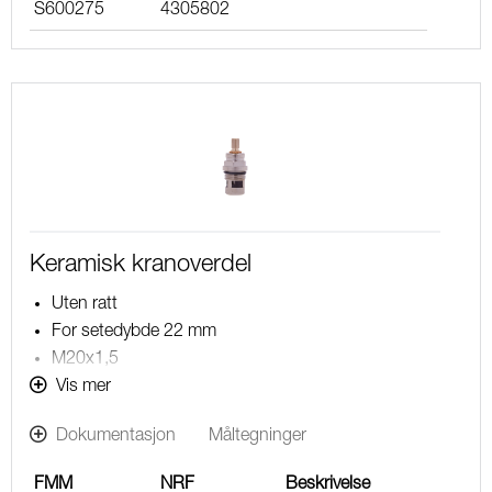
S600275
4305802
Keramisk kranoverdel
Uten ratt
For setedybde 22 mm
M20x1,5
For termostatbatterier FMM 9000E, MORA MMIX,
Vis mer
MORA MMIX safe, MORA CERA (før 2013) og MORA
Dokumentasjon
Måltegninger
LAVENA
FMM
NRF
Beskrivelse