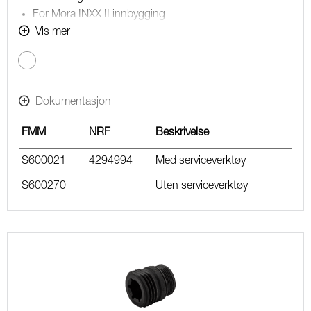
For Mora INXX II innbygging
Keramisk
Vis mer
22 l/min
Dokumentasjon
FMM
NRF
Beskrivelse
S600021
4294994
Med serviceverktøy
S600270
Uten serviceverktøy