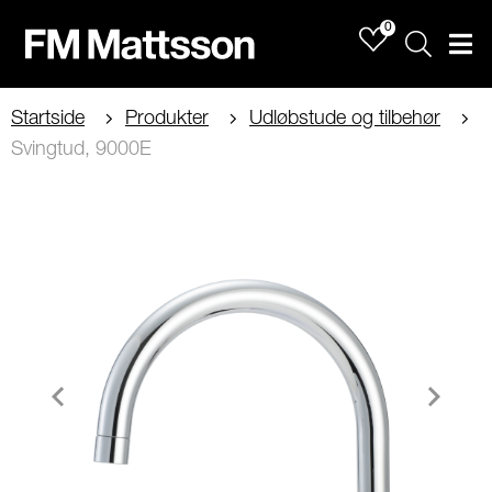
0
Sök
Men
Startside
Produkter
Udløbstude og tilbehør
Svingtud, 9000E
Item
1
of
2