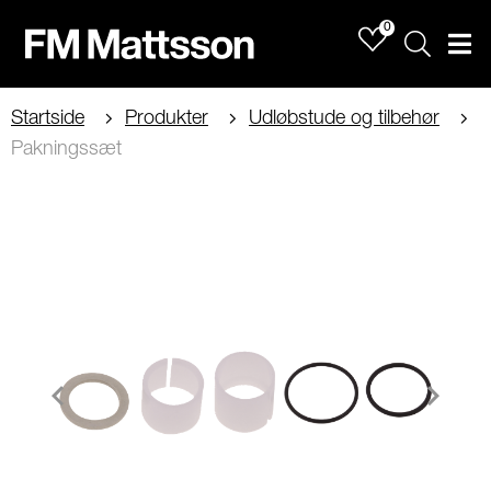
0
Sök
Men
Startside
Produkter
Udløbstude og tilbehør
Pakningssæt
Item
1
of
1