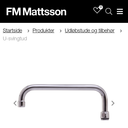
0
Sök
Men
Startside
Produkter
Udløbstude og tilbehør
U-svingtud
Item
1
of
2