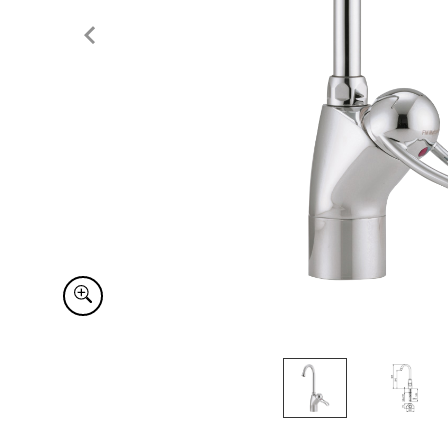
Item
1
of
2