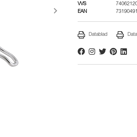
VVS
7406212
EAN
7319049
Datablad
Data
Facebook
Instagram
Twitter
Pinterest
Linkedi