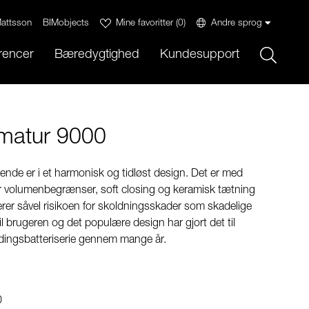
attsson
BIMobjects
Mine favoritter
(
0
)
Andre sprog
Sök
rencer
Bæredygtighed
Kundesupport
matur 9000
nde er i et harmonisk og tidløst design. Det er med
r volumenbegrænser, soft closing og keramisk tætning
erer såvel risikoen for skoldningsskader som skadelige
il brugeren og det populære design har gjort det til
dingsbatteriserie gennem mange år.
0