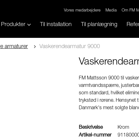
Vores medarbejdere
Media
Om FM M
Produkter
Til installation
Til planlægning
Refe
e armaturer
Vaskerendearmatur 9000
Vaskerendear
FM Mattsson 9000 til vaskere
varmtvandsspærre, justerba
som standard, hvilket elimin
trykstød i rørene. Hensynet t
Danmark's mest solgte blan
Beskrivelse
Krom
Artikel-nummer
9118000