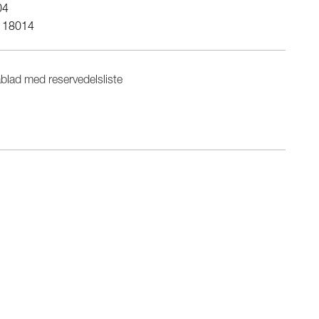
04
118014
blad med reservedelsliste
n