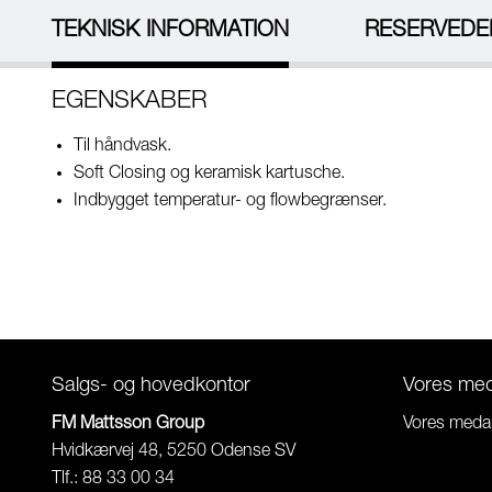
TEKNISK INFORMATION
RESERVEDE
EGENSKABER
Til håndvask.
Soft Closing og keramisk kartusche.
Indbygget temperatur- og flowbegrænser.
Salgs- og hovedkontor
Vores me
FM Mattsson Group
Vores meda
Hvidkærvej 48, 5250 Odense SV
Tlf.: 88 33 00 34