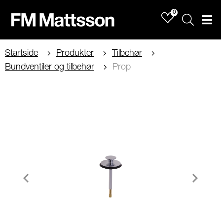
0
Sök
Men
Startside
Produkter
Tilbehør
Bundventiler og tilbehør
Prop
Item
1
of
2