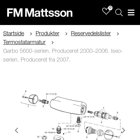
0
Sök
Men
Startside
Produkter
Reservedelslister
Termostatarmatur
Garbo 5600-serien. Produceret 2000–2006. Iseo-
serien. Produceret fra 2007.
Item