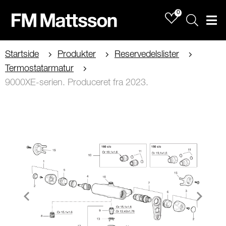
0
Sök
Men
Startside
Produkter
Reservedelslister
Termostatarmatur
9000XE-serien. Produceret fra 2023.
Item
1
of