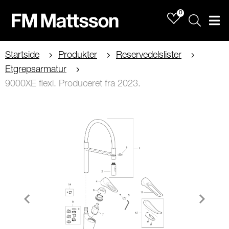
0
Sök
Men
Startside
Produkter
Reservedelslister
Etgrepsarmatur
9000XE flexi. Produceret fra 2023.
Item
1
of