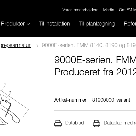
Vores medarbejdere
Media
Om FM M
Produkter
Til installation
Til planlægning
Refe
grepsarmatur
9000E-serien. FMM 8140, 8190 og 8191
9000E-serien. FMM
Produceret fra 201
Artikel-nummer
81900000_variant
Datablad
Datablad med re