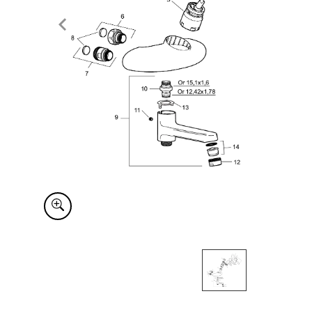
Item
1
of
1