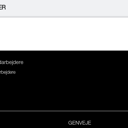
ER
darbejdere
rbejdere
GENVEJE