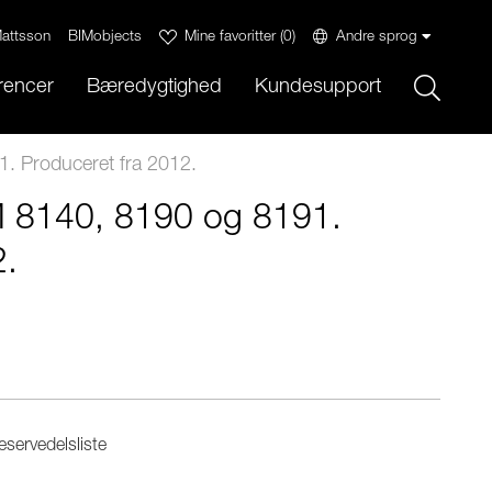
attsson
BIMobjects
Mine favoritter
(
0
)
Andre sprog
Sök
rencer
Bæredygtighed
Kundesupport
. Produceret fra 2012.
 8140, 8190 og 8191.
2.
servedelsliste