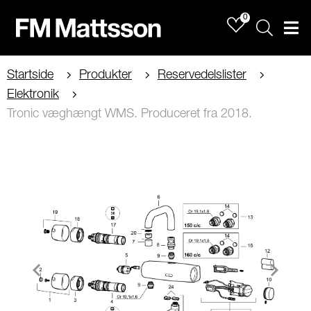
0
Sök
Men
Startside
Produkter
Reservedelslister
Elektronik
Tronic væghængt WMS. Produceret fra 2018.
Item
1
of