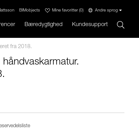
attsson
BIMobjects
Mine favoritter
(
0
)
Andre sprog
Sök
rencer
Bæredygtighed
Kundesupport
ret fra 2018.
 håndvaskarmatur.
8.
servedelsliste