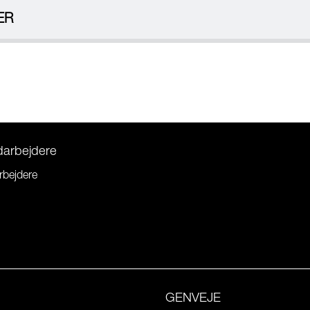
ER
darbejdere
rbejdere
GENVEJE