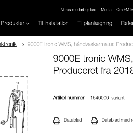
Vores medarbejdere
Media
Om FM M
Produkter
Til installation
Til planlægning
Refe
ektronik
9000E tronic WMS, håndvaskarmatur. Produce
9000E tronic WMS,
Produceret fra 201
Artikel-nummer
1640000_variant
Datablad
Datablad med re