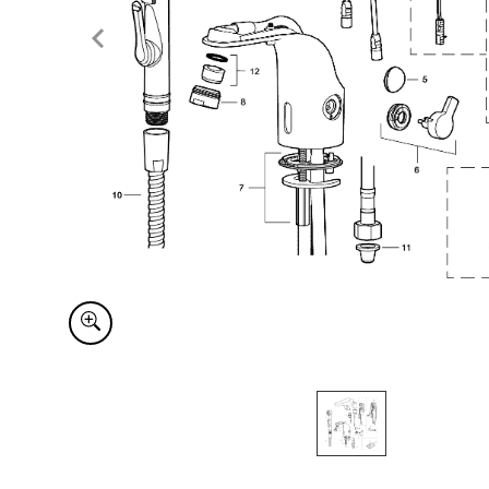
Item
1
of
1