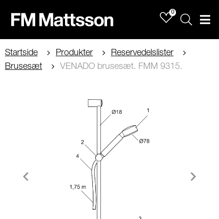
0
Sök
Men
Startside
Produkter
Reservedelslister
Brusesæt
VENADO brusesæt. FMM 9315.
Item
1
of
1