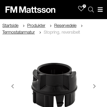
0
Sök
Men
Startside
Produkter
Reservedele
Termostatarmatur
Stopring, reversibelt
Item
1
of
1