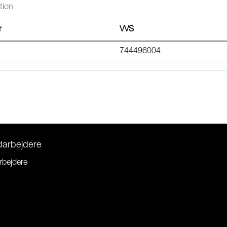
tion
r
VVS
744496004
darbejdere
rbejdere