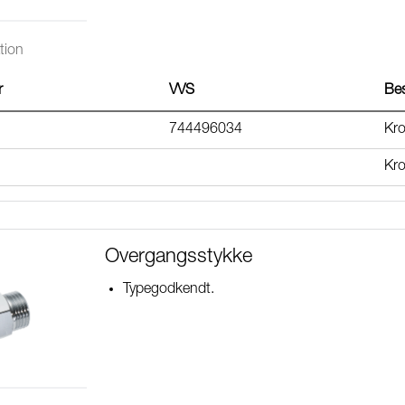
tion
r
VVS
Bes
744496034
Kr
Kro
Overgangsstykke
Typegodkendt.