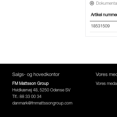
Dokumenta
Artikel numme
18531509
Salgs- og hovedkontor
Vores me
FM Mattsson Group
Vores meda
Hvidkærvej 48, 5250 Odense SV
Tlf.: 88 33 00 34
danmark@fmmattssongroup.com