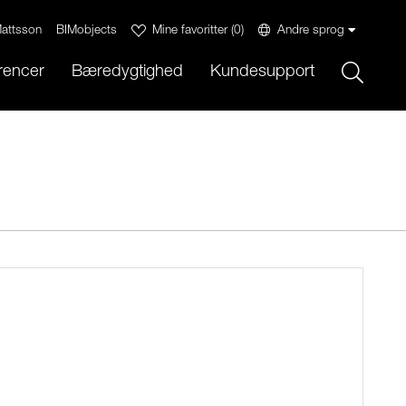
attsson
BIMobjects
Mine favoritter
(
0
)
Andre sprog
Sök
rencer
Bæredygtighed
Kundesupport