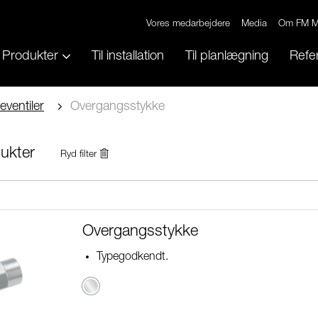
Vores medarbejdere
Media
Om FM M
Produkter
Til installation
Til planlægning
Refe
eventiler
Overgangsstykke
ukter
Ryd filter
Overgangsstykke
Typegodkendt.
Krom