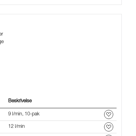
er
ge
ars vandtryk
Beskrivelse
9 l/min, 10-pak
12 l/min