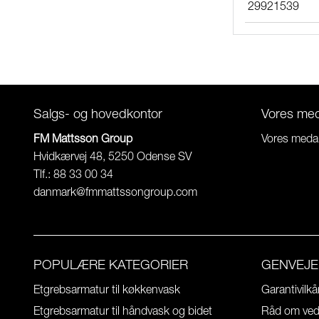
29921539
Salgs- og hovedkontor
Vores me
FM Mattsson Group
Vores meda
Hvidkærvej 48, 5250 Odense SV
Tlf.: 88 33 00 34
danmark@fmmattssongroup.com
POPULÆRE KATEGORIER
GENVEJE
Etgrebsarmatur til køkkenvask
Garantivilkå
Etgrebsarmatur til håndvask og bidet
Råd om vedl