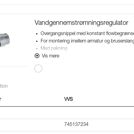
Vandgennemstrømningsregulator
Overgangsnippel med konstant flowbegræns
For montering imellem armatur og bruserslan
Med pakning
OBS! Flowet nedenfor er max flow ved 1–10 b
Vis mere
tion
r
VVS
745137234