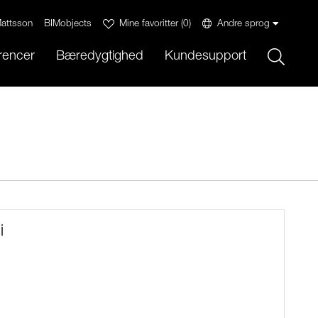
attsson
BIMobjects
Mine favoritter
(
0
)
Andre sprog
Sök
rencer
Bæredygtighed
Kundesupport
i