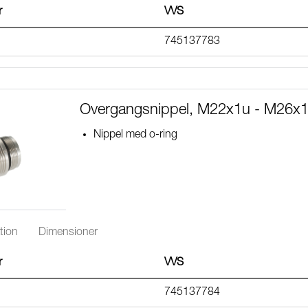
r
VVS
745137783
Overgangsnippel, M22x1u - M26x1
Nippel med o-ring
tion
Dimensioner
r
VVS
745137784