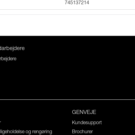
745137214
darbejdere
rbejdere
GENVEJE
r
Kundesupport
igeholdelse og rengøring
Brochurer