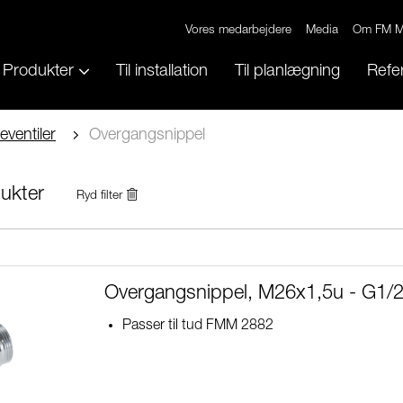
Vores medarbejdere
Media
Om FM M
Produkter
Til installation
Til planlægning
Refe
eventiler
Overgangsnippel
ukter
Ryd filter
Overgangsnippel, M26x1,5u - G1/2
Passer til tud FMM 2882