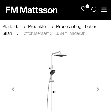
0
Sök
Men
Startside
Produkter
Brusesæt og tilbehør
Siljan
Loftbrusersæt SILJAN til badekar
Item
1
of
1