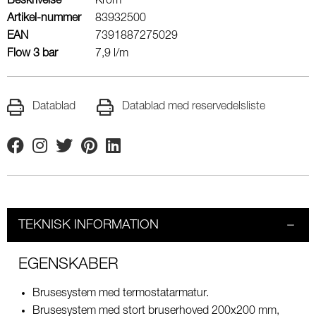
Beskrivelse
Krom
Artikel-nummer
83932500
EAN
7391887275029
Flow 3 bar
7,9 l/m
Datablad
Datablad med reservedelsliste
Facebook
Instagram
Twitter
Pinterest
Linkedin
TEKNISK INFORMATION
EGENSKABER
Brusesystem med termostatarmatur.
Brusesystem med stort bruserhoved 200x200 mm,