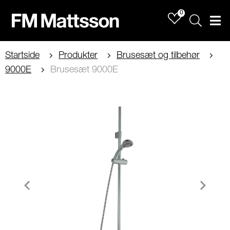
0
Sök
Men
Startside
Produkter
Brusesæt og tilbehør
9000E
Brusesæt 9000E
Item
1
of
2