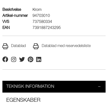
Beskrivelse
Krom
Artikel-nummer
94703010
VVS
737580334
EAN
7391887243295
Datablad
Datablad med reservedelsliste
Facebook
Instagram
Twitter
Pinterest
Linkedin
TEKNISK INFORMATION
EGENSKABER