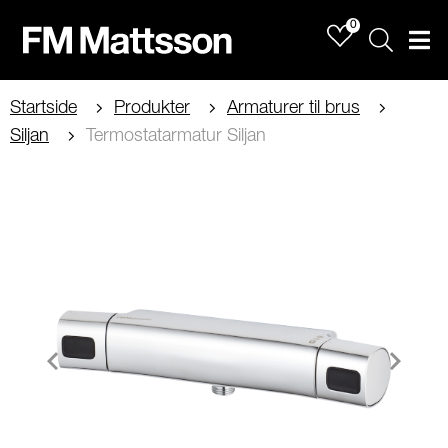
0
Sök
Men
Startside
Produkter
Armaturer til brus
Siljan
Termostatarmatur Siljan
Item
1
of
2