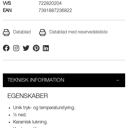
VVS
722820204
EAN
7391887236822
Datablad
Datablad med reservedelsliste
Facebook
Instagram
Twitter
Pinterest
Linkedin
TEKNISK INFORMATION
EGENSKABER
Unik tryk- og temperaturstyring.
½ ned.
Keramisk lukning.