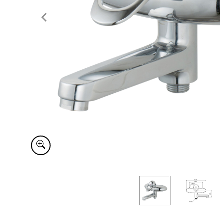
Item
1
of
2