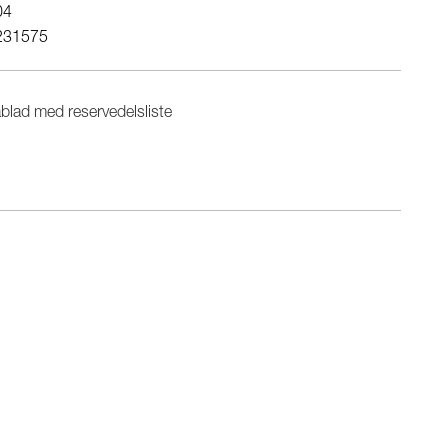
04
231575
blad med reservedelsliste
n