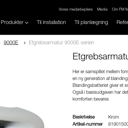
Vores medarbejdere
Media
Om FM M
Produkter
Til installation
Til planlægning
Refe
9000E
Etgrebsarmatur 9000E-serien
Etgrebsarmat
Her er samspillet mellem for
en ny generation af blandingsb
Blandingsbatteriet giver et s
Også i basisudgaven har det 
komforten bevares
Beskrivelse
Krom
Artikel-nummer
8190150