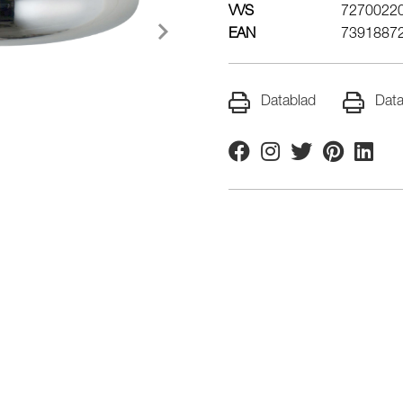
VVS
7270022
EAN
7391887
Datablad
Data
Facebook
Instagram
Twitter
Pinterest
Linkedi