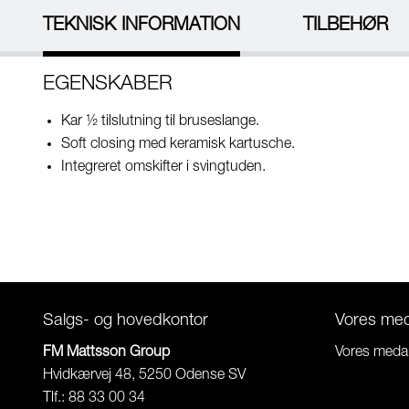
TEKNISK INFORMATION
TILBEHØR
EGENSKABER
Kar ½ tilslutning til bruseslange.
Soft closing med keramisk kartusche.
Integreret omskifter i svingtuden.
Salgs- og hovedkontor
Vores me
FM Mattsson Group
Vores meda
Hvidkærvej 48, 5250 Odense SV
Tlf.: 88 33 00 34