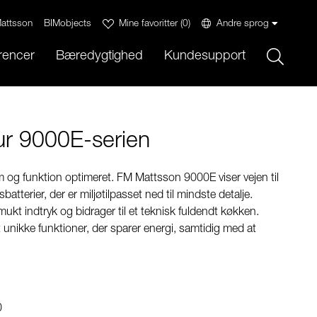
attsson
BIMobjects
Mine favoritter
(
0
)
Andre sprog
Sök
rencer
Bæredygtighed
Kundesupport
ur 9000E-serien
m og funktion optimeret. FM Mattsson 9000E viser vejen til
atterier, der er miljøtilpasset ned til mindste detalje.
mukt indtryk og bidrager til et teknisk fuldendt køkken.
unikke funktioner, der sparer energi, samtidig med at
0