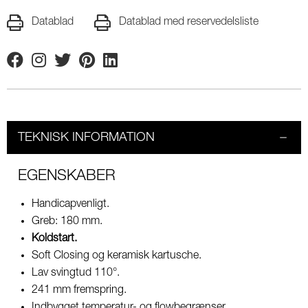
Datablad
Datablad med reservedelsliste
Facebook
Instagram
Twitter
Pinterest
Linkedin
TEKNISK INFORMATION
EGENSKABER
Handicapvenligt.
Greb: 180 mm.
Koldstart.
Soft Closing og keramisk kartusche.
Lav svingtud 110°.
241 mm fremspring.
Indbygget temperatur- og flowbegrænser.