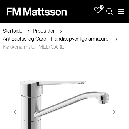
0
Sök
Men
Startside
Produkter
AntiBactus og Care - Handicapvenlige armaturer
Køkkenarmatur MEDICARE
Item
1
of