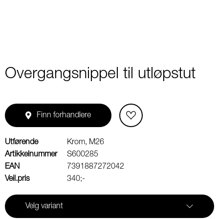
Overgangsnippel til utløpstut
Finn forhandlere
Utførende
Krom, M26
Artikkelnummer
S600285
EAN
7391887272042
Veil.pris
340;-
Velg variant