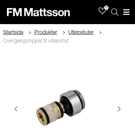
0
Sök
Men
Startsida
Produkter
Utløpstuter
Overgangsnippel til utløpstut
Item
1
of
2